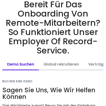
Bereit Für Das
Onboarding Von
Remote-Mitarbeitern?
So Funktioniert Unser
Employer Of Record-
Service.
Demo buchen
Global rekrutieren
Verträge
BUCHEN EINE DEMO
Sagen Sie Uns, Wie Wir Helfen
Können
Das Wichtigste zuerst! Bevor Sie mit der Einladung