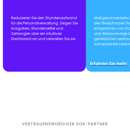
Reduzieren Sie den Stundenaufwand
Maßgeschneiderte L
für die Personalverwaltung. Zeigen Sie
den Bedürfnissen I
Ausgaben, Stundenzettel und
entsprechen, von K
Zahlungen über ein intuitives
und Altersvorsorge b
Dashboard an und verwalten Sie sie.
gesetzlichen Leistu
transparenter Leist
Erfahren Sie mehr
VERTRAUENSWÜRDIGER EOR-PARTNER