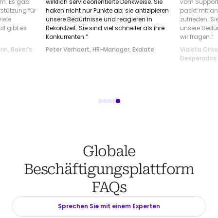
um. Es gab
wirklich serviceorientierte Denkweise. Sie
vom Support 
rstützung für
haken nicht nur Punkte ab; sie antizipieren
packt mit an
viele
unsere Bedürfnisse und reagieren in
zufrieden. Si
ll gibt es
Rekordzeit. Sie sind viel schneller als ihre
unsere Bedürf
Konkurrenten.“
wir fragen.“
in, Baker’s
Peter Verhaert, HR-Manager, Exalate
Violeta Cirko
Desperados
Globale
Beschäftigungsplattform
FAQs
Sprechen Sie mit einem Experten