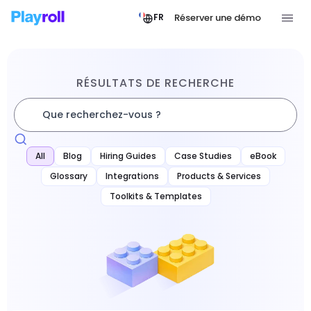
Réserver une démo
FR
RÉSULTATS DE RECHERCHE
All
Blog
Hiring Guides
Case Studies
eBook
Glossary
Integrations
Products & Services
Toolkits & Templates