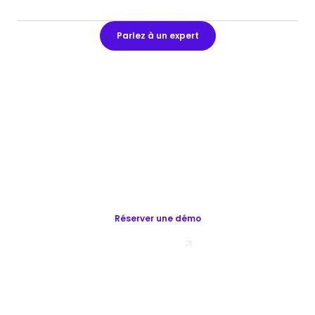
Parlez à un expert
DÉBLOQUEZ LA CROISSANCE INTERNATIONALE
Simplify Global Compliance
for Legal Teams
Réserver une démo
Try for Free