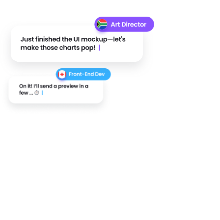
Ce que nous vous offrons
24
x
5
180
+
120
+