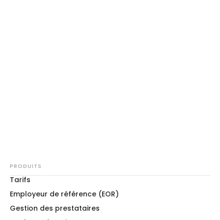
Assistance Dédiée
Couverture Pays
Experts Juridiques Et
Aux Employeurs Et
Mondiale
Fiscaux Internes
Aux Employés
60
+
Devises Prises En
Charge
PRODUITS
Tarifs
Employeur de référence (EOR)
Gestion des prestataires