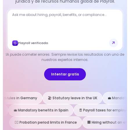
jurídica y de recursos humanos global de Playroll.
Playroll verificado
.
IA puede cometer errores. Siempre revise los resultados con uno de
nuestros expertos internos.
Intentar gratis
d rules in Germany
🏖 Statutory leave in the UK
💼 Mandatory be
💼 Mandatory benefits in Spain
🧾 Payroll taxes for employers in
🧑‍⚖️ Probation period limits in France
🏢 Hiring without an entity 